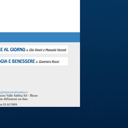
o@edizionivallesabbia.it
ioni Valle Sabbia Srl - Bione
te diffusione on-line.
ema
GLACOM®