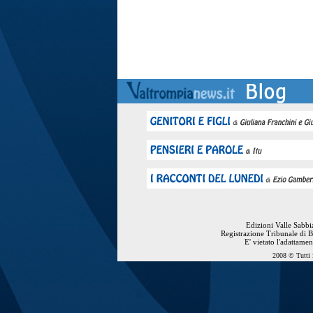
Edizioni Valle Sabb
Registrazione Tribunale di B
E' vietato l'adattame
2008 © Tutti i