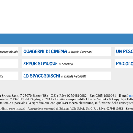
ia Srl via Santi, 7 25070 Bione (BS) - C.F. e P.Iva 02794810982 - Fax 0365.1980261 - E-mail
inf
rescia n° 13/2011 del 24 giugno 2011 - Direttore responsabile Ubaldo Vallini - © Copyright Ediz
nto totale o parziale e la riproduzione con qualsiasi mezzo elettronico, in funzione della conseguen
 diritti sono riservati - Autogestione contenuti di Edizioni Valle Sabbia Srl C.F. e P.Iva: 02794810982 - Sist