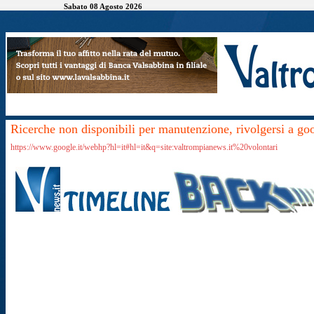
Sabato 08 Agosto 2026
Ricerche non disponibili per manutenzione, rivolgersi a go
https://www.google.it/webhp?hl=it#hl=it&q=site:valtrompianews.it%20volontari