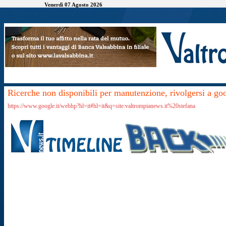
Venerdì 07 Agosto 2026
Ricerche non disponibili per manutenzione, rivolgersi a go
https://www.google.it/webhp?hl=it#hl=it&q=site:valtrompianews.it%20stefana