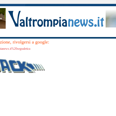
ione, rivolgersi a google:
pianews.it%20segnaletica