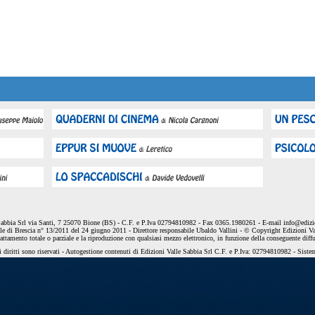
Sabbia Srl via Santi, 7 25070 Bione (BS) - C.F. e P.Iva 02794810982 - Fax 0365.1980261 - E-mail
info@edizio
le di Brescia n° 13/2011 del 24 giugno 2011 - Direttore responsabile Ubaldo Vallini - © Copyright Edizioni Va
dattamento totale o parziale e la riproduzione con qualsiasi mezzo elettronico, in funzione della conseguente diff
 diritti sono riservati - Autogestione contenuti di Edizioni Valle Sabbia Srl C.F. e P.Iva: 02794810982 - Sist