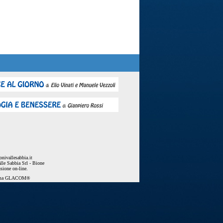
nivallesabbia.it
lle Sabbia Srl - Bione
usione on-line.
ema
GLACOM®