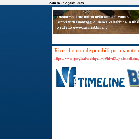
Sabato 08 Agosto 2026
Ricerche non disponibili per manutenz
https://www.google.it/webhp?hl=it#hl=it&q=site:valtrom