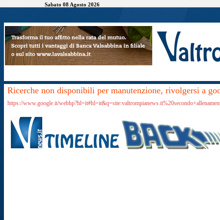
Sabato 08 Agosto 2026
Ricerche non disponibili per manutenzione, rivolgersi a go
https://www.google.it/webhp?hl=it#hl=it&q=site:valtrompianews.it%20secondo+allenamen