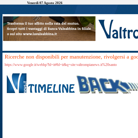
Venerdì 07 Agosto 2026
Ricerche non disponibili per manutenzione, rivolgersi a go
https://www.google.it/webhp?hl=it#hl=it&q=site:valtrompianews.it%20santo