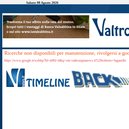
Sabato 08 Agosto 2026
Ricerche non disponibili per manutenzione, rivolgersi a go
https://www.google.it/webhp?hl=it#hl=it&q=site:valtrompianews.it%20roberto+faganello