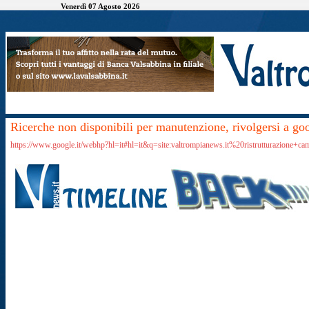
Venerdì 07 Agosto 2026
Ricerche non disponibili per manutenzione, rivolgersi a go
https://www.google.it/webhp?hl=it#hl=it&q=site:valtrompianews.it%20ristrutturazione+ca