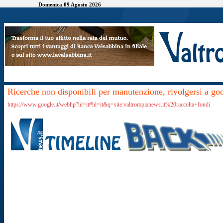
Domenica 09 Agosto 2026
Ricerche non disponibili per manutenzione, rivolgersi a go
https://www.google.it/webhp?hl=it#hl=it&q=site:valtrompianews.it%20raccolta+fondi