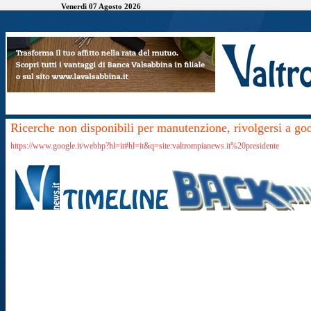
Venerdì 07 Agosto 2026
Ricerche non disponibili per manutenzione, rivolgersi a go
https://www.google.it/webhp?hl=it#hl=it&q=site:valtrompianews.it%20presidente