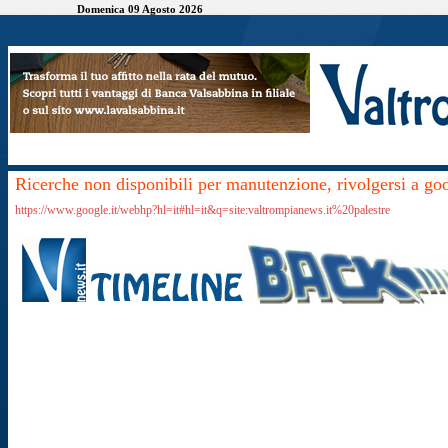
Domenica 09 Agosto 2026
Ricerche non disponibili per manutenzione, rivolgersi a go
https://www.google.it/webhp?hl=it#hl=it&q=site:valtrompianews.it%20palestre