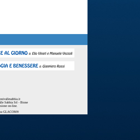
nivallesabbia.it
lle Sabbia Srl - Bione
usione on-line.
ema
GLACOM®