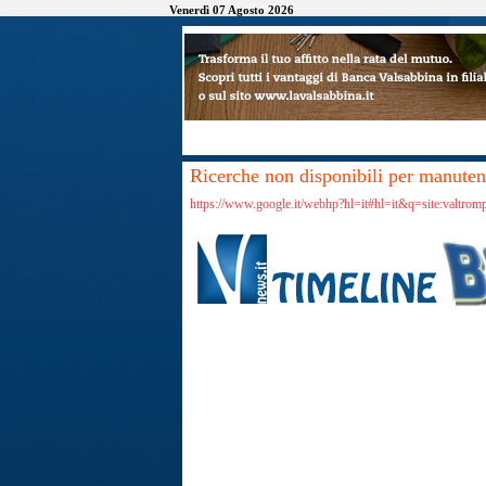
Venerdì 07 Agosto 2026
Ricerche non disponibili per manutenz
https://www.google.it/webhp?hl=it#hl=it&q=site:valtrom