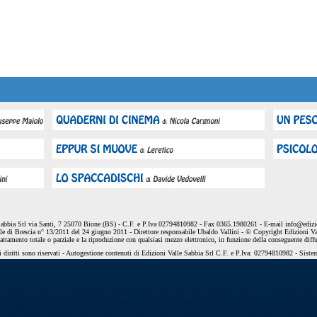
Sabbia Srl via Santi, 7 25070 Bione (BS) - C.F. e P.Iva 02794810982 - Fax 0365.1980261 - E-mail
info@edizio
le di Brescia n° 13/2011 del 24 giugno 2011 - Direttore responsabile Ubaldo Vallini - © Copyright Edizioni Va
dattamento totale o parziale e la riproduzione con qualsiasi mezzo elettronico, in funzione della conseguente diff
 diritti sono riservati - Autogestione contenuti di Edizioni Valle Sabbia Srl C.F. e P.Iva: 02794810982 - Sist