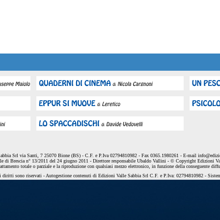
Sabbia Srl via Santi, 7 25070 Bione (BS) - C.F. e P.Iva 02794810982 - Fax 0365.1980261 - E-mail
info@edizio
le di Brescia n° 13/2011 del 24 giugno 2011 - Direttore responsabile Ubaldo Vallini - © Copyright Edizioni Va
dattamento totale o parziale e la riproduzione con qualsiasi mezzo elettronico, in funzione della conseguente diff
 diritti sono riservati - Autogestione contenuti di Edizioni Valle Sabbia Srl C.F. e P.Iva: 02794810982 - Sist