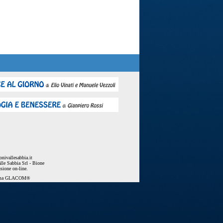
nivallesabbia.it
lle Sabbia Srl - Bione
usione on-line.
ema
GLACOM®