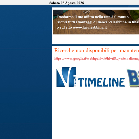
Sabato 08 Agosto 2026
Ricerche non disponibili per manutenz
https://www.google.it/webhp?hl=it#hl=it&q=site:valtrom