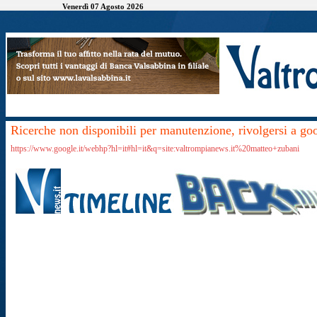
Venerdì 07 Agosto 2026
Ricerche non disponibili per manutenzione, rivolgersi a go
https://www.google.it/webhp?hl=it#hl=it&q=site:valtrompianews.it%20matteo+zubani