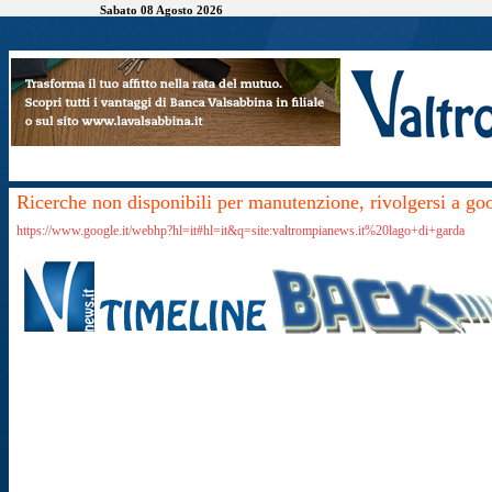
Sabato 08 Agosto 2026
Ricerche non disponibili per manutenzione, rivolgersi a go
https://www.google.it/webhp?hl=it#hl=it&q=site:valtrompianews.it%20lago+di+garda