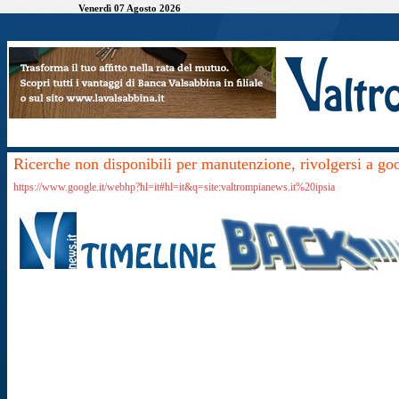
Venerdì 07 Agosto 2026
Ricerche non disponibili per manutenzione, rivolgersi a go
https://www.google.it/webhp?hl=it#hl=it&q=site:valtrompianews.it%20ipsia