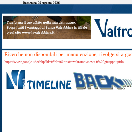
Domenica 09 Agosto 2026
Ricerche non disponibili per manutenzione, rivolgersi a go
https://www.google.it/webhp?hl=it#hl=it&q=site:valtrompianews.it%20giusppe+pirlo