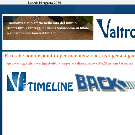
Lunedì 10 Agosto 2026
Ricerche non disponibili per manutenzione, rivolgersi a go
https://www.google.it/webhp?hl=it#hl=it&q=site:valtrompianews.it%20gestione+associata