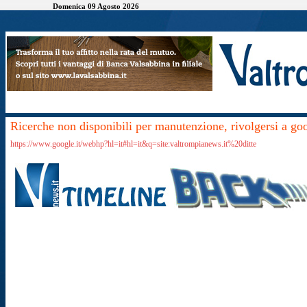
Domenica 09 Agosto 2026
Ricerche non disponibili per manutenzione, rivolgersi a go
https://www.google.it/webhp?hl=it#hl=it&q=site:valtrompianews.it%20ditte