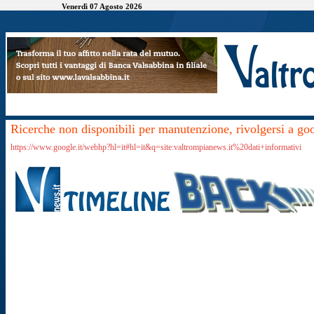
Venerdì 07 Agosto 2026
Ricerche non disponibili per manutenzione, rivolgersi a go
https://www.google.it/webhp?hl=it#hl=it&q=site:valtrompianews.it%20dati+informativi