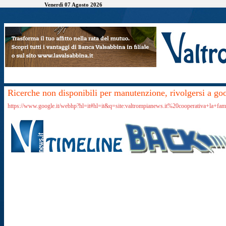
Venerdì 07 Agosto 2026
Ricerche non disponibili per manutenzione, rivolgersi a go
https://www.google.it/webhp?hl=it#hl=it&q=site:valtrompianews.it%20cooperativa+la+fami