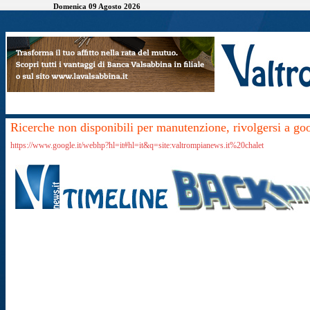
Domenica 09 Agosto 2026
Ricerche non disponibili per manutenzione, rivolgersi a go
https://www.google.it/webhp?hl=it#hl=it&q=site:valtrompianews.it%20chalet