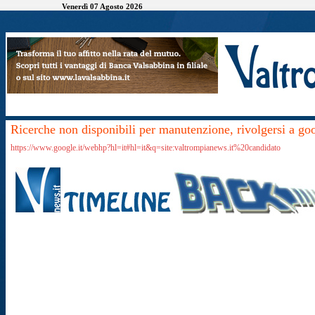
Venerdì 07 Agosto 2026
Ricerche non disponibili per manutenzione, rivolgersi a go
https://www.google.it/webhp?hl=it#hl=it&q=site:valtrompianews.it%20candidato