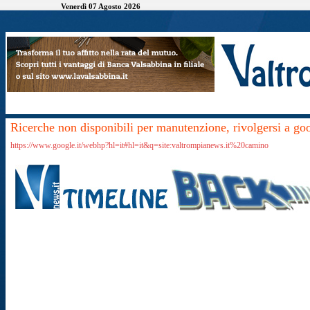
Venerdì 07 Agosto 2026
Ricerche non disponibili per manutenzione, rivolgersi a go
https://www.google.it/webhp?hl=it#hl=it&q=site:valtrompianews.it%20camino