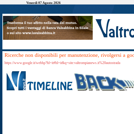
Venerdì 07 Agosto 2026
Ricerche non disponibili per manutenzione, rivolgersi a go
https://www.google.it/webhp?hl=it#hl=it&q=site:valtrompianews.it%20autostrada