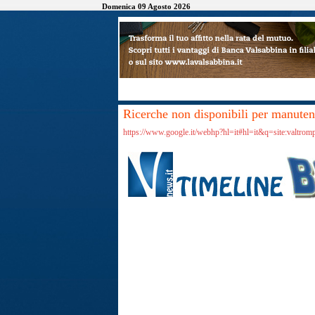
Domenica 09 Agosto 2026
Ricerche non disponibili per manutenz
https://www.google.it/webhp?hl=it#hl=it&q=site:valtro