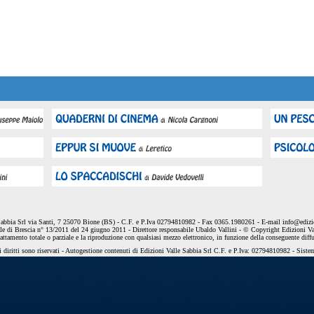
Sabbia Srl via Santi, 7 25070 Bione (BS) - C.F. e P.Iva 02794810982 - Fax 0365.1980261 - E-mail
info@edizio
le di Brescia n° 13/2011 del 24 giugno 2011 - Direttore responsabile Ubaldo Vallini - © Copyright Edizioni Va
dattamento totale o parziale e la riproduzione con qualsiasi mezzo elettronico, in funzione della conseguente diff
 diritti sono riservati - Autogestione contenuti di Edizioni Valle Sabbia Srl C.F. e P.Iva: 02794810982 - Sist