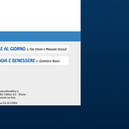
nivallesabbia.it
lle Sabbia Srl - Bione
usione on-line.
ema
GLACOM®