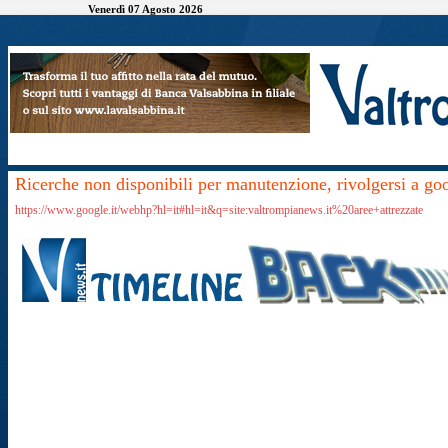
Venerdì 07 Agosto 2026
Ricerche non disponibili per manutenzione, rivolgersi a go
https://www.google.it/webhp?hl=it#hl=it&q=site:valtrompianews.it%20aree+attrezzate