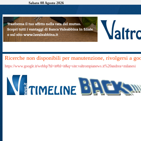
Sabato 08 Agosto 2026
Ricerche non disponibili per manutenzione, rivolgersi a go
https://www.google.it/webhp?hl=it#hl=it&q=site:valtrompianews.it%20andrea+milanesi