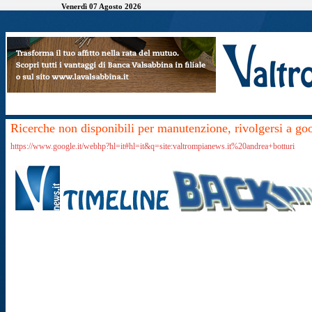
Venerdì 07 Agosto 2026
Ricerche non disponibili per manutenzione, rivolgersi a go
https://www.google.it/webhp?hl=it#hl=it&q=site:valtrompianews.it%20andrea+botturi