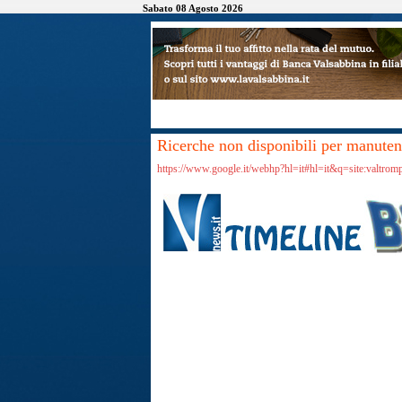
Sabato 08 Agosto 2026
Ricerche non disponibili per manutenz
https://www.google.it/webhp?hl=it#hl=it&q=site:valtrom