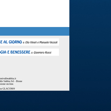
nivallesabbia.it
lle Sabbia Srl - Bione
usione on-line.
ema
GLACOM®