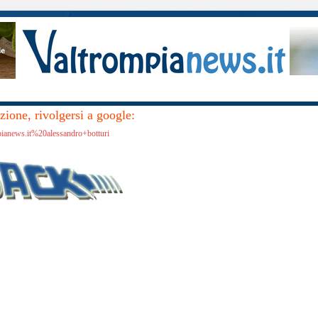
ione, rivolgersi a google:
pianews.it%20alessandro+botturi