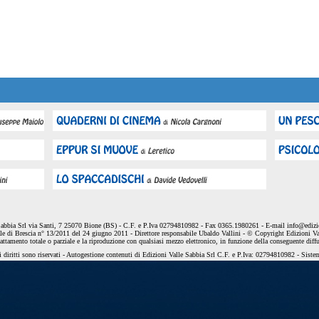
Sabbia Srl via Santi, 7 25070 Bione (BS) - C.F. e P.Iva 02794810982 - Fax 0365.1980261 - E-mail
info@edizio
le di Brescia n° 13/2011 del 24 giugno 2011 - Direttore responsabile Ubaldo Vallini - © Copyright Edizioni Va
dattamento totale o parziale e la riproduzione con qualsiasi mezzo elettronico, in funzione della conseguente diff
 diritti sono riservati - Autogestione contenuti di Edizioni Valle Sabbia Srl C.F. e P.Iva: 02794810982 - Sist