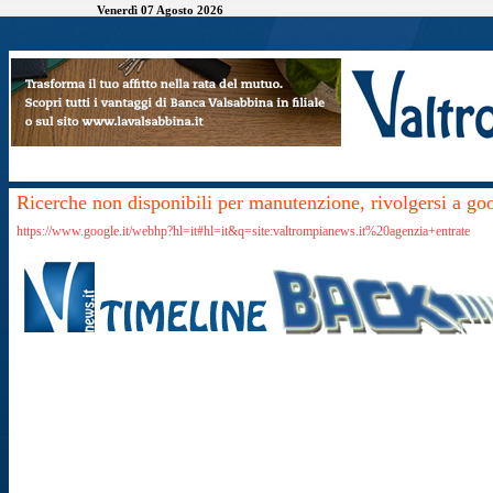
Venerdì 07 Agosto 2026
Ricerche non disponibili per manutenzione, rivolgersi a go
https://www.google.it/webhp?hl=it#hl=it&q=site:valtrompianews.it%20agenzia+entrate