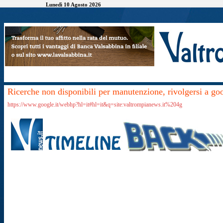
Lunedì 10 Agosto 2026
Ricerche non disponibili per manutenzione, rivolgersi a go
https://www.google.it/webhp?hl=it#hl=it&q=site:valtrompianews.it%204g